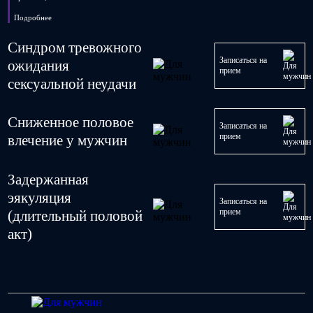
Подробнее
Синдром тревожного
Записаться на
ожидания
прием
сексуальной неудачи
Сниженное половое
Записаться на
прием
влечение у мужчин
Задержанная
эякуляция
Записаться на
прием
(длительный половой
акт)