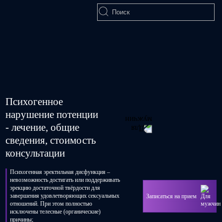
г. Москва, Старопетровский проезд, дом 8
Обо мне
Мы лечим
Сексология
Психогенное
Андрология
нарушение потенции
- лечение, общие
Урология
сведения, стоимость
Стоимость
консультации
Блог
Психогенная эректильная дисфункция –
невозможность достигать или поддерживать
Анкетирование
эрекцию достаточной твёрдости для
Записаться на прием
завершения удовлетворяющих сексуальных
Пациентам
отношений. При этом полностью
исключены телесные (органические)
Контакты
причины;